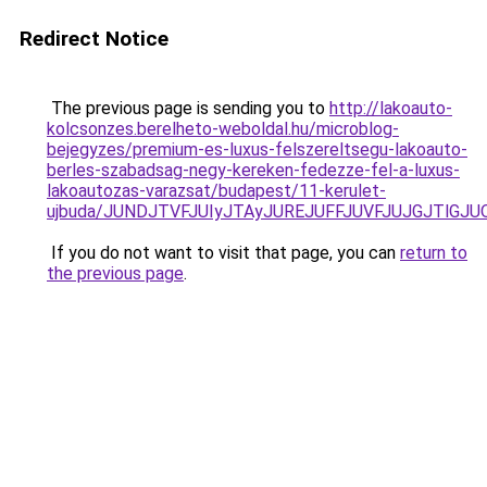
Redirect Notice
The previous page is sending you to
http://lakoauto-
kolcsonzes.berelheto-weboldal.hu/microblog-
bejegyzes/premium-es-luxus-felszereltsegu-lakoauto-
berles-szabadsag-negy-kereken-fedezze-fel-a-luxus-
lakoautozas-varazsat/budapest/11-kerulet-
ujbuda/JUNDJTVFJUIyJTAyJUREJUFFJUVFJUJGJTlGJU
If you do not want to visit that page, you can
return to
the previous page
.