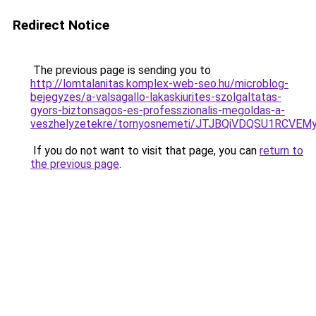
Redirect Notice
The previous page is sending you to
http://lomtalanitas.komplex-web-seo.hu/microblog-
bejegyzes/a-valsagallo-lakaskiurites-szolgaltatas-
gyors-biztonsagos-es-professzionalis-megoldas-a-
veszhelyzetekre/tornyosnemeti/JTJBQiVDQSU1R
If you do not want to visit that page, you can
return to
the previous page
.