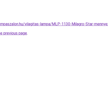
ampaszalon.hu/vilagitas-lampa/MLP-1130-Milagro-Star-men
he previous page
.